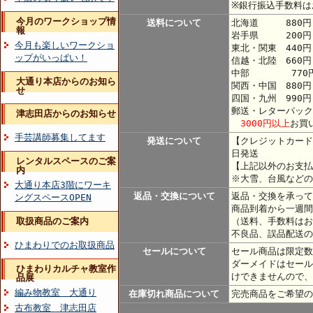
※銀行振込手数料は
今月のワークショップ情
送料について
北海道 880円
報
岩手県 200円
今月も楽しいワークショ
東北・関東 440
ップがいっぱい！
信越・北陸 660円
中部 770
大通り本店からのお知ら
関西・中国 880円
せ
四国・九州 990円
郵送・レターパック
津志田店からのお知らせ
3000円以上
お買
手芸講師募集してます
発送について
【クレジットカード
日発送
レンタルスペースのご案
【上記以外のお支払
内
※大雪、台風などの
大通り本店3階にワーキ
返品・交換について
返品・交換を承って
ングスペースOPEN
商品到着から一週間
取扱商品のご案内
（送料、手数料はお
不良品、誤品配送の
ひまわりでのお取扱商品
セールについて
セール商品は限定数
ダーメイドはセール
ひまわりカルチャ教室作
けできませんので、
品展
編み物教室 大通り
在庫切れ商品について
完売商品をご希望の
古布教室 津志田店