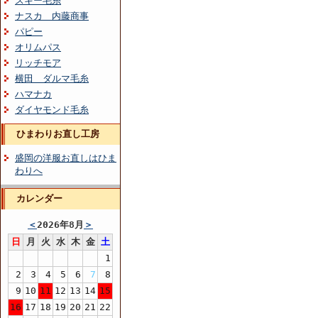
スキー毛糸
ナスカ 内藤商事
パピー
オリムパス
リッチモア
横田 ダルマ毛糸
ハマナカ
ダイヤモンド毛糸
ひまわりお直し工房
盛岡の洋服お直しはひま
わりへ
カレンダー
＜
2026年8月
＞
日
月
火
水
木
金
土
1
2
3
4
5
6
7
8
9
10
11
12
13
14
15
16
17
18
19
20
21
22