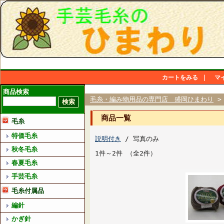
カートをみる
｜
マ
商品検索
毛糸・編み物用品の専門店 盛岡ひまわり
商品一覧
毛糸
特価毛糸
説明付き
/ 写真のみ
秋冬毛糸
1件～2件 （全2件）
春夏毛糸
手芸毛糸
毛糸付属品
編針
かぎ針