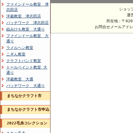
ファインドール教室 津
ショッ
志田店
運
洋裁教室 津志田店
所在地：〒020
パッチワーク 津志田店
お問合せメールアド
組みひも教室 大通り
ファインドール教室 大
通り
ラメルヘン教室
こぎん教室
クラフトバンド教室
トールペイント教室 大
通り
洋裁教室 大通
パッチワーク 大通り
まちなかクラフト市
まちなかクラフト市申込
2022毛糸コレクション