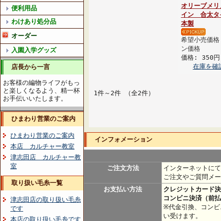
オリーブメリ
便利用品
イン 合太タ
わけあり処分品
本製
オーダー
希望小売価格
ン価格
入園入学グッズ
価格: 350円
在庫を確
店長から一言
お客様の編物ライフがもっ
と楽しくなるよう、精一杯
1件～2件 （全2件）
お手伝いいたします。
ひまわり営業のご案内
ひまわり営業のご案内
インフォメーション
本店 カルチャー教室
津志田店 カルチャー教
室
ご注文方法
インターネットにて
ご注文やご質問メー
取り扱い毛糸一覧
お支払い方法
クレジットカード決
コンビニ決済（前払
津志田店の取り扱い毛糸
※代金引換、コンビ
です
い受けます。
本店の取り扱い毛糸です