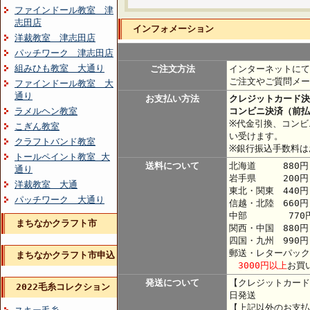
ファインドール教室 津
志田店
インフォメーション
洋裁教室 津志田店
パッチワーク 津志田店
組みひも教室 大通り
ご注文方法
インターネットにて
ご注文やご質問メー
ファインドール教室 大
通り
お支払い方法
クレジットカード決
ラメルヘン教室
コンビニ決済（前払
※代金引換、コンビ
こぎん教室
い受けます。
クラフトバンド教室
※銀行振込手数料は
トールペイント教室 大
送料について
北海道 880円
通り
岩手県 200円
洋裁教室 大通
東北・関東 440
パッチワーク 大通り
信越・北陸 660円
中部 770
まちなかクラフト市
関西・中国 880円
四国・九州 990円
郵送・レターパック
まちなかクラフト市申込
3000円以上
お買
発送について
【クレジットカード
2022毛糸コレクション
日発送
【上記以外のお支払