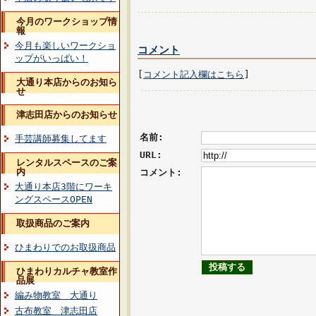
今月のワークショップ情
報
今月も楽しいワークショ
コメント
ップがいっぱい！
[
コメント記入欄はこちら
]
大通り本店からのお知ら
せ
津志田店からのお知らせ
名前:
手芸講師募集してます
URL:
レンタルスペースのご案
内
コメント:
大通り本店3階にワーキ
ングスペースOPEN
取扱商品のご案内
ひまわりでのお取扱商品
ひまわりカルチャ教室作
品展
編み物教室 大通り
古布教室 津志田店