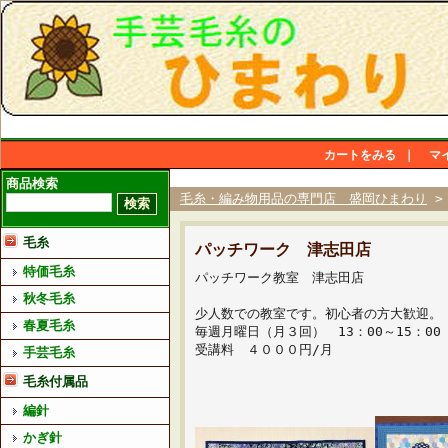
カートをみる
｜
マ
商品検索
毛糸・編み物用品の専門店 盛岡ひまわり
毛糸
パッチワーク 津志田店
特価毛糸
パッチワーク教室 津志田店
秋冬毛糸
少人数での教室です。初心者の方大歓迎。
春夏毛糸
毎週月曜日（月３回） 13：00～15：00
受講料 ４０００円/月
手芸毛糸
毛糸付属品
編針
かぎ針