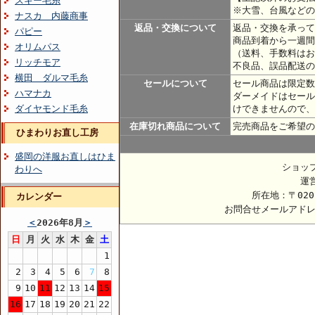
スキー毛糸
※大雪、台風などの
ナスカ 内藤商事
返品・交換について
返品・交換を承って
パピー
商品到着から一週間
オリムパス
（送料、手数料はお
リッチモア
不良品、誤品配送の
横田 ダルマ毛糸
セールについて
セール商品は限定数
ハマナカ
ダーメイドはセール
ダイヤモンド毛糸
けできませんので、
在庫切れ商品について
完売商品をご希望の
ひまわりお直し工房
盛岡の洋服お直しはひま
ショッ
わりへ
運
所在地：〒020
カレンダー
お問合せメールアド
＜
2026年8月
＞
日
月
火
水
木
金
土
1
2
3
4
5
6
7
8
9
10
11
12
13
14
15
16
17
18
19
20
21
22