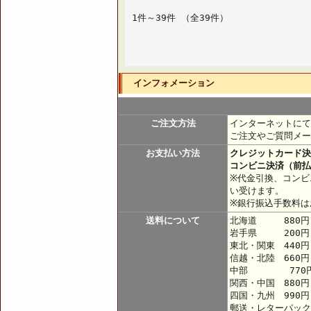
1件～39件 （全39件）
インフォメーション
ご注文方法
インターネットにて
ご注文やご質問メー
お支払い方法
クレジットカード決
コンビニ決済（前払
※代金引換、コンビ
い受けます。
※銀行振込手数料は
送料について
北海道 880円
岩手県 200円
東北・関東 440
信越・北陸 660円
中部 770
関西・中国 880円
四国・九州 990円
郵送・レターパック