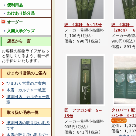
便利用品
わけあり処分品
オーダー
匠 4本針 0～15号
匠 4本針
メーカー希望小売価格:
〈20cm〉 6
入園入学グッズ
1,100円(税込)
メーカー希望
店長から一言
価格: 990円(税込)
990円(税込)
価格: 891円
お客様の編物ライフがもっ
と楽しくなるよう、精一杯
お手伝いいたします。
ひまわり営業のご案内
ひまわり営業のご案内
本店 カルチャー教室
津志田店 カルチャー教
室
クロバー）匠
匠 アフガン針 5～
取り扱い毛糸一覧
センチ 6-1
15号
メーカー希望小売価格:
津志田店の取り扱い毛糸
定価: 1,37
935円(税込)
です
価格: 1,23
価格: 841円(税込)
本店の取り扱い毛糸です