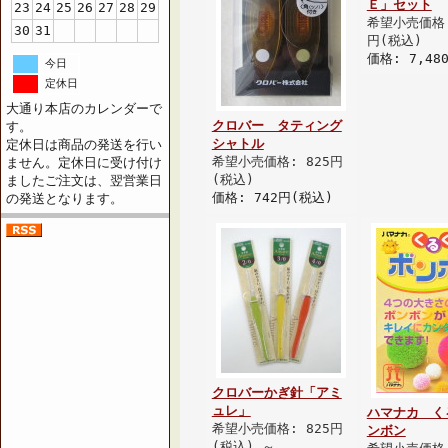
Ｅ」セット
23
24
25
26
27
28
29
希望小売価格:
30
31
円(税込)
価格: 7,48
今日
定休日
大通り本店のカレンダーで
クロバー タティング
す。
シャトル
定休日は商品の発送を行い
希望小売価格: 825円
ません。定休日に受け付け
(税込)
ましたご注文は、翌営業日
価格: 742円(税込)
の発送となります。
クロバーかぎ針「アミ
ュレ」
ハマナカ く
希望小売価格: 825円
ンボン
(税込)
～