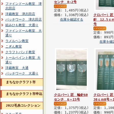
センチ 0-2号
ファインドール教室 津
志田店
定価: 1,485円(税込)
洋裁教室 津志田店
価格: 1,336円(税込)
クロバー）匠
パッチワーク 津志田店
在庫を確認する
針 12.5ｃ
号
組みひも教室 大通り
ファインドール教室 大
定価: 990円
通り
価格: 891円
ラメルヘン教室
在庫を確
こぎん教室
クラフトバンド教室
トールペイント教室 大
通り
洋裁教室 大通
パッチワーク 大通り
まちなかクラフト市
まちなかクラフト市申込
クロバー）匠 輪針60
クロバー）匠
センチ 6～15号
30ｃｍ0号～
2022毛糸コレクション
定価: 1,375円(税込)
定価: 1,10
価格: 1,237円(税込)
価格: 990円