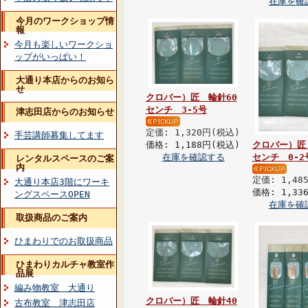
在庫を確
今月のワークショップ情
報
今月も楽しいワークショ
ップがいっぱい！
大通り本店からのお知ら
せ
クロバー）匠 輪針60
センチ 3-5号
津志田店からのお知らせ
定価: 1,320円(税込)
手芸講師募集してます
価格: 1,188円(税込)
クロバー）匠
在庫を確認する
センチ 0-2
レンタルスペースのご案
内
定価: 1,48
大通り本店3階にワーキ
価格: 1,33
ングスペースOPEN
在庫を確
取扱商品のご案内
ひまわりでのお取扱商品
ひまわりカルチャ教室作
品展
編み物教室 大通り
クロバー）匠 輪針40
古布教室 津志田店