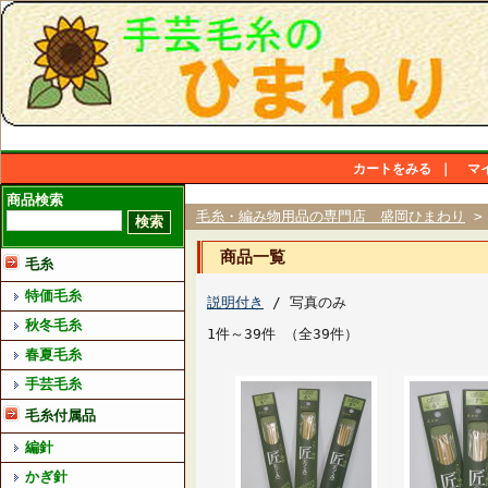
カートをみる
｜
マ
商品検索
毛糸・編み物用品の専門店 盛岡ひまわり
>
商品一覧
毛糸
特価毛糸
説明付き
/ 写真のみ
秋冬毛糸
1件～39件 （全39件）
春夏毛糸
手芸毛糸
毛糸付属品
編針
かぎ針