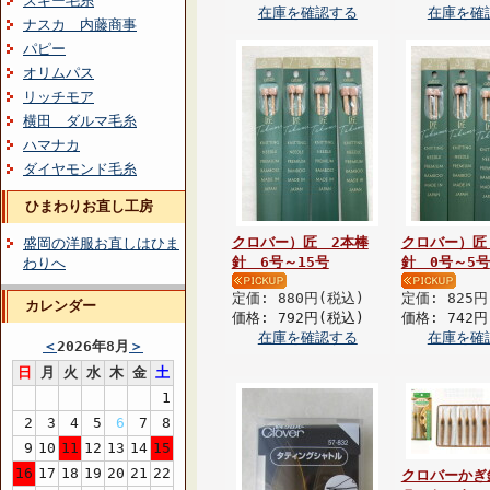
スキー毛糸
在庫を確認する
在庫を確
ナスカ 内藤商事
パピー
オリムパス
リッチモア
横田 ダルマ毛糸
ハマナカ
ダイヤモンド毛糸
ひまわりお直し工房
クロバー）匠 2本棒
クロバー）匠
盛岡の洋服お直しはひま
針 6号～15号
針 0号～5号
わりへ
定価: 880円(税込)
定価: 825円
カレンダー
価格: 792円(税込)
価格: 742円
在庫を確認する
在庫を確
＜
2026年8月
＞
日
月
火
水
木
金
土
1
2
3
4
5
6
7
8
9
10
11
12
13
14
15
16
17
18
19
20
21
22
クロバーかぎ