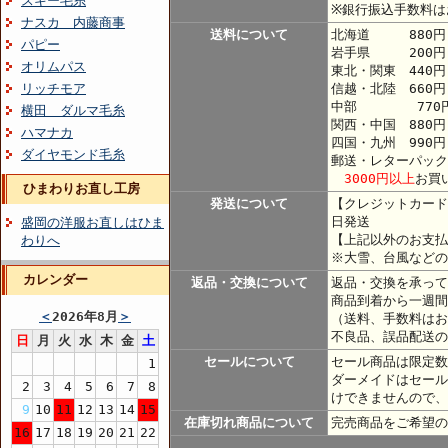
スキー毛糸
※銀行振込手数料は
ナスカ 内藤商事
送料について
北海道 880円
パピー
岩手県 200円
オリムパス
東北・関東 440
リッチモア
信越・北陸 660円
中部 770
横田 ダルマ毛糸
関西・中国 880円
ハマナカ
四国・九州 990円
ダイヤモンド毛糸
郵送・レターパック
3000円以上
お買
ひまわりお直し工房
発送について
【クレジットカード
日発送
盛岡の洋服お直しはひま
【上記以外のお支払
わりへ
※大雪、台風などの
カレンダー
返品・交換について
返品・交換を承って
商品到着から一週間
＜
2026年8月
＞
（送料、手数料はお
不良品、誤品配送の
日
月
火
水
木
金
土
セールについて
セール商品は限定数
1
ダーメイドはセール
2
3
4
5
6
7
8
けできませんので、
9
10
11
12
13
14
15
在庫切れ商品について
完売商品をご希望の
16
17
18
19
20
21
22