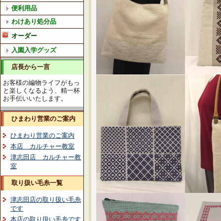
便利用品
わけあり処分品
オーダー
入園入学グッズ
店長から一言
お客様の編物ライフがもっ
と楽しくなるよう、精一杯
お手伝いいたします。
ひまわり営業のご案内
ひまわり営業のご案内
本店 カルチャー教室
津志田店 カルチャー教
室
取り扱い毛糸一覧
津志田店の取り扱い毛糸
です
本店の取り扱い毛糸です