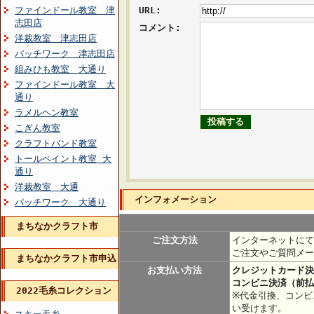
ファインドール教室 津
URL:
志田店
コメント:
洋裁教室 津志田店
パッチワーク 津志田店
組みひも教室 大通り
ファインドール教室 大
通り
ラメルヘン教室
こぎん教室
クラフトバンド教室
トールペイント教室 大
通り
洋裁教室 大通
インフォメーション
パッチワーク 大通り
まちなかクラフト市
ご注文方法
インターネットにて
ご注文やご質問メー
まちなかクラフト市申込
お支払い方法
クレジットカード決
コンビニ決済（前払
2022毛糸コレクション
※代金引換、コンビ
い受けます。