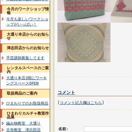
今月のワークショップ情
報
今月も楽しいワークショ
ップがいっぱい！
大通り本店からのお知ら
せ
津志田店からのお知らせ
手芸講師募集してます
レンタルスペースのご案
内
大通り本店3階にワーキ
ングスペースOPEN
コメント
取扱商品のご案内
[
コメント記入欄はこちら
]
ひまわりでのお取扱商品
ひまわりカルチャ教室作
品展
編み物教室 大通り
名前:
古布教室 津志田店