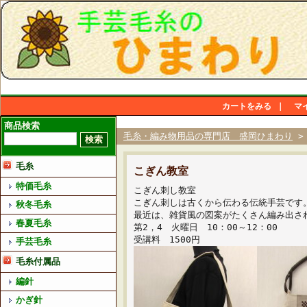
カートをみる
｜
マ
商品検索
毛糸・編み物用品の専門店 盛岡ひまわり
毛糸
こぎん教室
特価毛糸
こぎん刺し教室
こぎん刺しは古くから伝わる伝統手芸です
秋冬毛糸
最近は、雑貨風の図案がたくさん編み出さ
春夏毛糸
第2，4 火曜日 10：00～12：00
受講料 1500円
手芸毛糸
毛糸付属品
編針
かぎ針