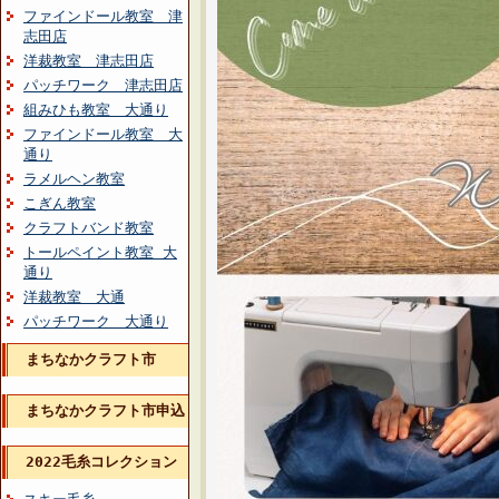
ファインドール教室 津
志田店
洋裁教室 津志田店
パッチワーク 津志田店
組みひも教室 大通り
ファインドール教室 大
通り
ラメルヘン教室
こぎん教室
クラフトバンド教室
トールペイント教室 大
通り
洋裁教室 大通
パッチワーク 大通り
まちなかクラフト市
まちなかクラフト市申込
2022毛糸コレクション