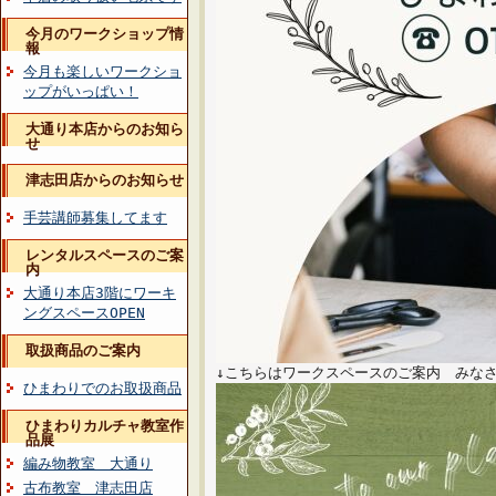
今月のワークショップ情
報
今月も楽しいワークショ
ップがいっぱい！
大通り本店からのお知ら
せ
津志田店からのお知らせ
手芸講師募集してます
レンタルスペースのご案
内
大通り本店3階にワーキ
ングスペースOPEN
取扱商品のご案内
↓こちらはワークスペースのご案内 みな
ひまわりでのお取扱商品
ひまわりカルチャ教室作
品展
編み物教室 大通り
古布教室 津志田店