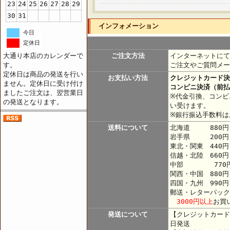
23
24
25
26
27
28
29
30
31
インフォメーション
今日
定休日
大通り本店のカレンダーで
ご注文方法
インターネットにて
す。
ご注文やご質問メー
定休日は商品の発送を行い
お支払い方法
クレジットカード決
ません。定休日に受け付け
コンビニ決済（前払
ましたご注文は、翌営業日
※代金引換、コンビ
の発送となります。
い受けます。
※銀行振込手数料は
送料について
北海道 880円
岩手県 200円
東北・関東 440
信越・北陸 660円
中部 770
関西・中国 880円
四国・九州 990円
郵送・レターパック
3000円以上
お買
発送について
【クレジットカード
日発送