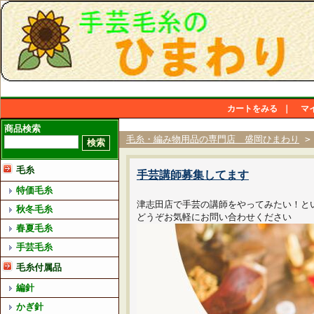
カートをみる
｜
マ
商品検索
毛糸・編み物用品の専門店 盛岡ひまわり
毛糸
手芸講師募集してます
特価毛糸
津志田店で手芸の講師をやってみたい！と
秋冬毛糸
どうぞお気軽にお問い合わせください
春夏毛糸
手芸毛糸
毛糸付属品
編針
かぎ針