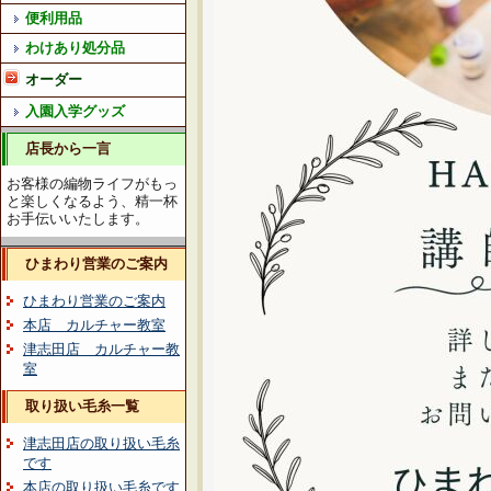
便利用品
わけあり処分品
オーダー
入園入学グッズ
店長から一言
お客様の編物ライフがもっ
と楽しくなるよう、精一杯
お手伝いいたします。
ひまわり営業のご案内
ひまわり営業のご案内
本店 カルチャー教室
津志田店 カルチャー教
室
取り扱い毛糸一覧
津志田店の取り扱い毛糸
です
本店の取り扱い毛糸です