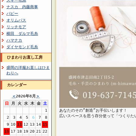
スキー毛糸
ナスカ 内藤商事
パピー
オリムパス
リッチモア
横田 ダルマ毛糸
ハマナカ
ダイヤモンド毛糸
ひまわりお直し工房
盛岡の洋服お直しはひま
わりへ
カレンダー
＜
2026年8月
＞
日
月
火
水
木
金
土
1
あなたのその”創造”お手伝いします！
広いスペースを思う存分使って「つくりた
2
3
4
5
6
7
8
9
10
11
12
13
14
15
16
17
18
19
20
21
22