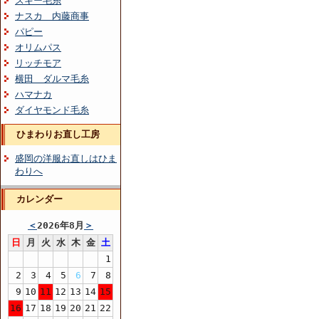
スキー毛糸
ナスカ 内藤商事
パピー
オリムパス
リッチモア
横田 ダルマ毛糸
ハマナカ
ダイヤモンド毛糸
ひまわりお直し工房
盛岡の洋服お直しはひま
わりへ
カレンダー
＜
2026年8月
＞
日
月
火
水
木
金
土
1
2
3
4
5
6
7
8
9
10
11
12
13
14
15
16
17
18
19
20
21
22