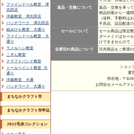
ファインドール教室 津
返品・交換について
返品・交換を承って
志田店
商品到着から一週間
洋裁教室 津志田店
（送料、手数料はお
パッチワーク 津志田店
不良品、誤品配送の
組みひも教室 大通り
セールについて
セール商品は限定数
ファインドール教室 大
ダーメイドはセール
通り
けできませんので、
ラメルヘン教室
在庫切れ商品について
完売商品をご希望の
こぎん教室
クラフトバンド教室
ショッ
トールペイント教室 大
運
通り
所在地：〒020
洋裁教室 大通
お問合せメールアド
パッチワーク 大通り
まちなかクラフト市
まちなかクラフト市申込
2022毛糸コレクション