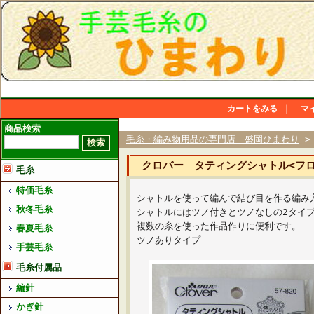
カートをみる
｜
マ
商品検索
毛糸・編み物用品の専門店 盛岡ひまわり
クロバー タティングシャトル<フロ
毛糸
特価毛糸
シャトルを使って編んで結び目を作る編み
秋冬毛糸
シャトルにはツノ付きとツノなしの2タイ
複数の糸を使った作品作りに便利です。
春夏毛糸
ツノありタイプ
手芸毛糸
毛糸付属品
編針
かぎ針