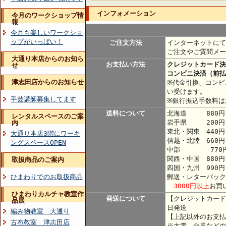
インフォメーション
今月のワークショップ情
報
今月も楽しいワークショ
ップがいっぱい！
ご注文方法
インターネットにて
ご注文やご質問メー
大通り本店からのお知ら
お支払い方法
クレジットカード決
せ
コンビニ決済（前払
津志田店からのお知らせ
※代金引換、コンビ
い受けます。
手芸講師募集してます
※銀行振込手数料は
送料について
北海道 880円
レンタルスペースのご案
岩手県 200円
内
東北・関東 440
大通り本店3階にワーキ
信越・北陸 660円
ングスペースOPEN
中部 770
関西・中国 880円
取扱商品のご案内
四国・九州 990円
ひまわりでのお取扱商品
郵送・レターパック
3000円以上
お買
ひまわりカルチャ教室作
発送について
【クレジットカード
品展
日発送
編み物教室 大通り
【上記以外のお支払
古布教室 津志田店
※大雪、台風などの