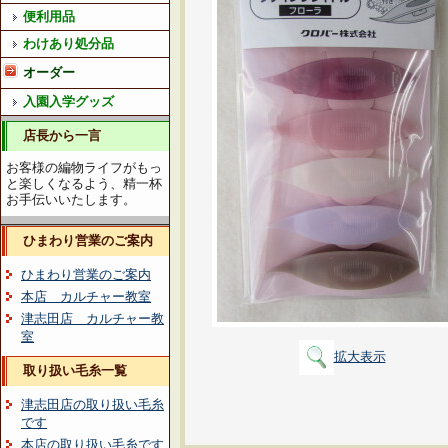
便利用品
わけあり処分品
オーダー
入園入学グッズ
店長から一言
お客様の編物ライフがもっ
と楽しくなるよう、精一杯
お手伝いいたします。
ひまわり営業のご案内
ひまわり営業のご案内
本店 カルチャー教室
津志田店 カルチャー教
室
拡大表示
取り扱い毛糸一覧
津志田店の取り扱い毛糸
です
本店の取り扱い毛糸です