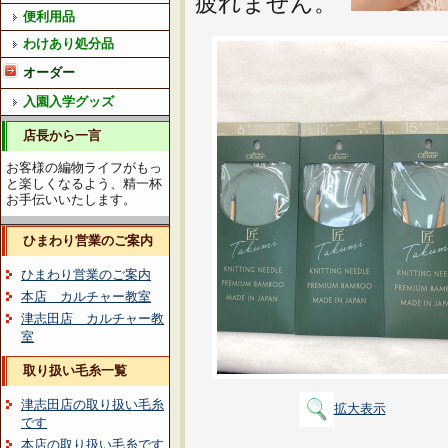
疲れません。
便利用品
わけあり処分品
オーダー
入園入学グッズ
店長から一言
お客様の編物ライフがもっ
と楽しくなるよう、精一杯
お手伝いいたします。
ひまわり営業のご案内
ひまわり営業のご案内
本店 カルチャー教室
津志田店 カルチャー教
室
取り扱い毛糸一覧
津志田店の取り扱い毛糸
拡大表示
です
本店の取り扱い毛糸です