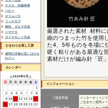
スキー毛糸
ナスカ 内藤商事
パピー
オリムパス
リッチモア
横田 ダルマ毛糸
厳選された素材 材料
ハマナカ
維のつまった竹を使用
ダイヤモンド毛糸
た4、5年ものを冬場に
ひまわりお直し工房
硬く粘りがある最適な
盛岡の洋服お直しはひま
素材だけが編み針「匠
わりへ
カレンダー
＜
2026年8月
＞
日
月
火
水
木
金
土
インフォメーション
1
2
3
4
5
6
7
8
ご注文方法
インターネットにて
9
10
11
12
13
14
15
ご注文やご質問メー
16
17
18
19
20
21
22