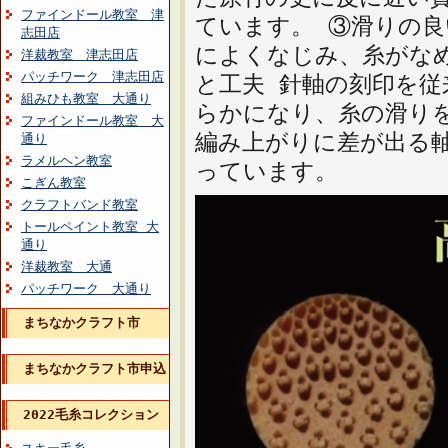
ファインドール教室 津
ています。 ③滑りの良
志田店
によくなじみ、糸がな
洋裁教室 津志田店
パッチワーク 津志田店
と工夫 針軸の刻印を
組みひも教室 大通り
らかになり、糸の滑り
ファインドール教室 大
編み上がりに差が出る
通り
ラメルヘン教室
っています。
こぎん教室
クラフトバンド教室
トールペイント教室 大
通り
洋裁教室 大通
パッチワーク 大通り
まちなかクラフト市
まちなかクラフト市申込
2022毛糸コレクション