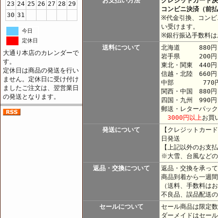
お支払い方法
クレジットカード決
23
24
25
26
27
28
29
コンビニ決済（前払
30
31
※代金引換、コンビ
い受けます。
今日
※銀行振込手数料は
定休日
送料について
北海道 880円
大通り本店のカレンダーで
岩手県 200円
す。
東北・関東 440
定休日は商品の発送を行い
信越・北陸 660円
ません。定休日に受け付け
中部 770
ましたご注文は、翌営業日
関西・中国 880円
の発送となります。
四国・九州 990円
郵送・レターパック
3000円以上
お買
発送について
【クレジットカード
日発送
【上記以外のお支払
※大雪、台風などの
返品・交換について
返品・交換を承って
商品到着から一週間
（送料、手数料はお
不良品、誤品配送の
セールについて
セール商品は限定数
ダーメイドはセール