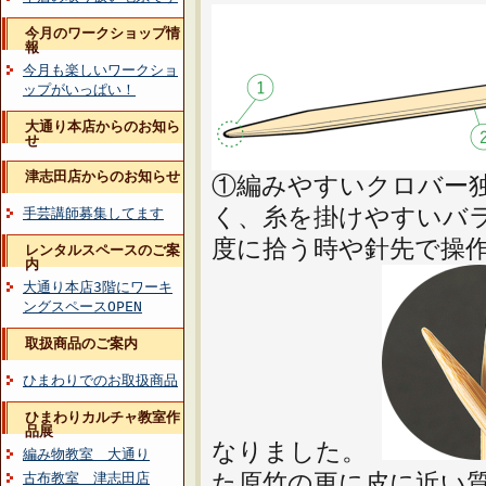
今月のワークショップ情
報
今月も楽しいワークショ
ップがいっぱい！
大通り本店からのお知ら
せ
津志田店からのお知らせ
①編みやすいクロバー
く、糸を掛けやすいバ
手芸講師募集してます
度に拾う時や針先で操
レンタルスペースのご案
内
大通り本店3階にワーキ
ングスペースOPEN
取扱商品のご案内
ひまわりでのお取扱商品
ひまわりカルチャ教室作
品展
なりました。
編み物教室 大通り
た原竹の更に皮に近い
古布教室 津志田店