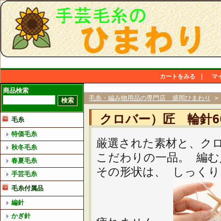
カートをみる
｜
マ
商品検索
毛糸・編み物用品の専門店 盛岡ひまわり
クロバー）匠 輪針6
毛糸
特価毛糸
厳選された素材と、ク
秋冬毛糸
こだわりの一品。 編
春夏毛糸
その形状は、 しっく
手芸毛糸
毛糸付属品
編針
かぎ針