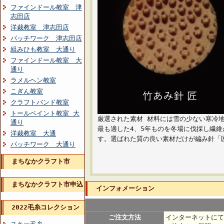
ファインドール教室 津
志田店
洋裁教室 津志田店
パッチワーク 津志田店
組みひも教室 大通り
ファインドール教室 大
通り
ラメルヘン教室
こぎん教室
クラフトバンド教室
トールペイント教室 大
厳選された素材 材料には雪の少ない寒冷
通り
最も適した4、5年ものを冬場に伐採し繊
洋裁教室 大通
す。選ばれた質の良い素材だけが編み針「
パッチワーク 大通り
まちなかクラフト市
まちなかクラフト市申込
インフォメーション
2022毛糸コレクション
ご注文方法
インターネットにて