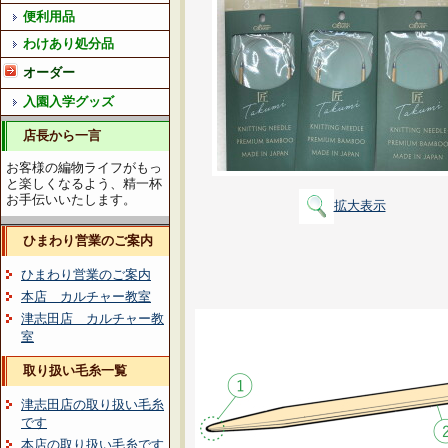
便利用品
わけあり処分品
オーダー
入園入学グッズ
店長から一言
お客様の編物ライフがもっ
と楽しくなるよう、精一杯
お手伝いいたします。
拡大表示
ひまわり営業のご案内
ひまわり営業のご案内
本店 カルチャー教室
津志田店 カルチャー教
室
取り扱い毛糸一覧
津志田店の取り扱い毛糸
です
本店の取り扱い毛糸です