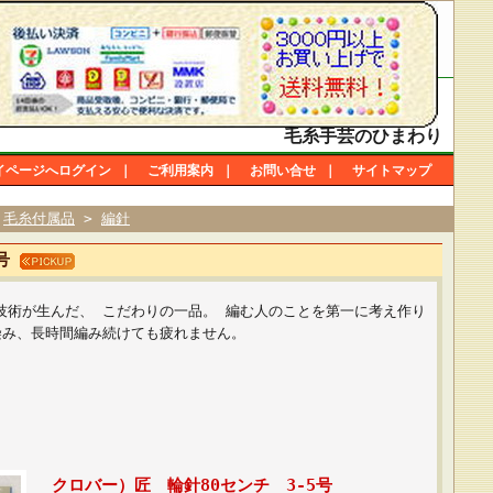
毛糸手芸のひまわり
イページへログイン
｜
ご利用案内
｜
お問い合せ
｜
サイトマップ
>
毛糸付属品
>
編針
5号
技術が生んだ、 こだわりの一品。 編む人のことを第一に考え作り
染み、長時間編み続けても疲れません。
クロバー）匠 輪針80センチ 3-5号