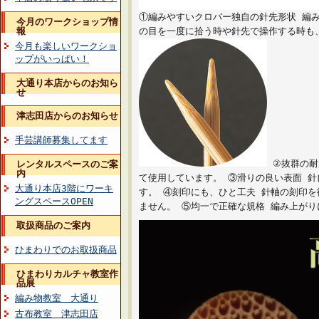
①編みやすいクロバー独自の針先形状 編
今月のワークショップ情
報
の目を一度に拾う時や針先で操作する時も
今月も楽しいワークショ
ップがいっぱい！
大通り本店からのお知ら
せ
津志田店からのお知らせ
手芸講師募集してます
②抜群の耐
レンタルスペースのご案
内
て使用しています。 ③滑りの良い表面 
大通り本店3階にワーキ
す。 ④刻印にも、ひと工夫 針軸の刻印
ングスペースOPEN
ません。 ⑤均一で正確な規格 編み上が
取扱商品のご案内
ひまわりでのお取扱商品
ひまわりカルチャ教室作
品展
編み物教室 大通り
古布教室 津志田店