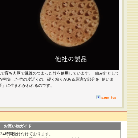
地で育ち肉厚で繊維のつまった竹を使用しています。 編み針として
維が密集した竹の皮近くの、硬く粘りがある最適な部分を 使いま
匠」に生まれかわれるのです。
page top
お買い物ガイド
24時間受け付けております。