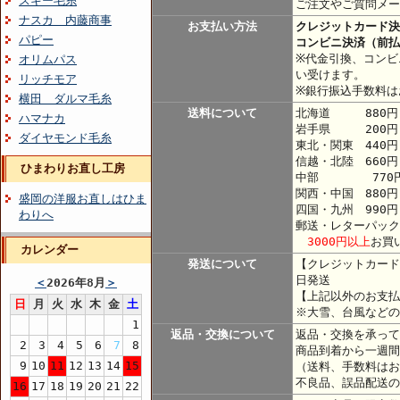
スキー毛糸
ご注文やご質問メー
ナスカ 内藤商事
お支払い方法
クレジットカード決
パピー
コンビニ決済（前払
※代金引換、コンビ
オリムパス
い受けます。
リッチモア
※銀行振込手数料は
横田 ダルマ毛糸
送料について
北海道 880円
ハマナカ
岩手県 200円
ダイヤモンド毛糸
東北・関東 440
信越・北陸 660円
ひまわりお直し工房
中部 770
関西・中国 880円
盛岡の洋服お直しはひま
四国・九州 990円
わりへ
郵送・レターパック
3000円以上
お買
カレンダー
発送について
【クレジットカード
日発送
＜
2026年8月
＞
【上記以外のお支払
日
月
火
水
木
金
土
※大雪、台風などの
1
返品・交換について
返品・交換を承って
2
3
4
5
6
7
8
商品到着から一週間
9
10
11
12
13
14
15
（送料、手数料はお
不良品、誤品配送の
16
17
18
19
20
21
22