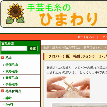
カートをみる
｜
マ
商品検索
毛糸・編み物用品の専門店 盛岡ひまわり
クロバー）匠 輪針80センチ 3-
毛糸
特価毛糸
厳選された素材と、クロバーの優れた加工
秋冬毛糸
出されたその形状は、 しっくりと手に馴
春夏毛糸
手芸毛糸
毛糸付属品
編針
かぎ針